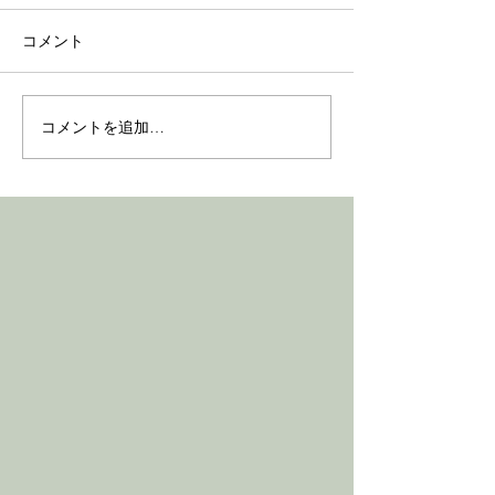
「ビアンジェ」2008年夏号掲
第２回 愛情につ
コメント
載文 こちらもPDFがあったの
私たちが日常ごく
でアップします。
していることを見
ことで、私にとっ
コメントを追加…
ティック・ケアの
ある経験をご紹介
います。 私が住
ウィスバーデンと
ンクフルト空港の
ン州の古い首都で
着いていな...