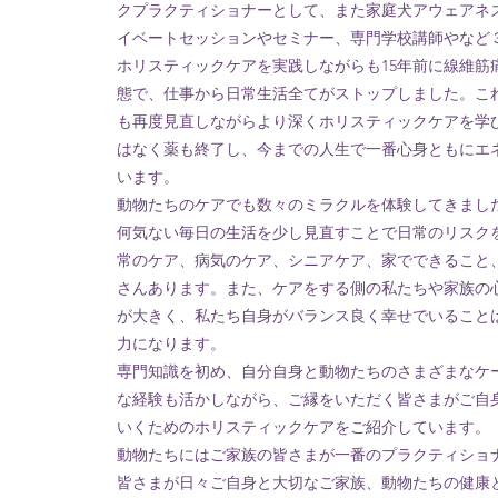
クプラクティショナーとして、また家庭犬アウェアネ
イベートセッションやセミナー、専門学校講師やなど
ホリスティックケアを実践しながらも15年前に
線維筋
態で、仕事から日常生活全てが
ストップしました。こ
も再度
見直しながらより深くホリスティックケアを学
はなく薬も終了し
、今までの人生で一番
心身ともにエ
います。
動物たちのケアでも数々のミラクルを体験してきまし
何気ない毎日の生活を少し見直すことで日常のリスク
常のケア、病気のケア、シニアケア、家でできること
さんあります。また、ケアをする側の私たちや家族の
が大きく、私たち自身がバランス良く幸せでいること
力になります。
専門知識を初め、自分自身と動物たちのさまざまなケ
な経験
も活かしながら、ご縁をいただく皆さまがご自
いくためのホリスティックケアをご紹介しています。
動物たちにはご家族の皆さまが一番のプラクティショ
皆さまが日々ご自身と大切なご家族、動物たちの健康