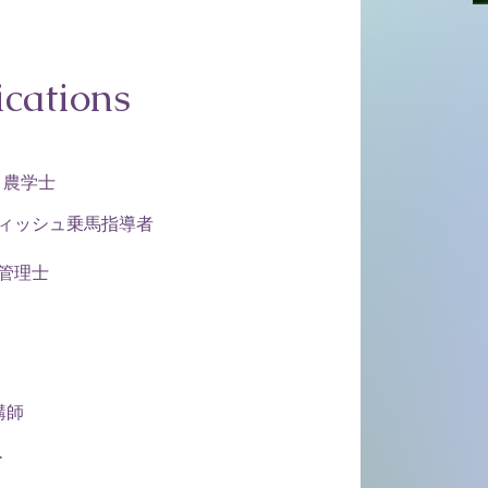
ications
 農学士
ティッシュ乗馬指導者
養管理士
講師
ー