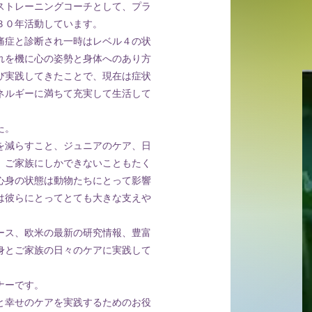
ストレーニングコーチとして、プラ
３０年活動しています。
痛症と診断され
一時はレベル４の状
れを機に心の姿勢と身体へのあり方
び実践してきたことで
、現在は
症状
ネルギーに満ちて充実して生活して
た。
を減らすこと、ジュニアのケア、日
、
ご家族にしかできないこともたく
心身の状態は
動物たちにとって影響
は彼らにとってとても大きな支えや
ース、欧米の最新の研究情報、豊富
身とご家族の日々のケアに
実践して
ナーです。
と幸せのケアを実践するための
お役