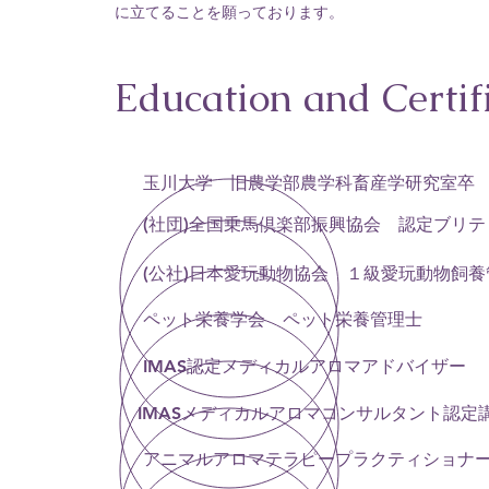
に立てることを
願っております。
Education and Certif
玉川大学 旧農学部農学科畜産学研究室卒
​(社団)全国乗馬倶楽部振興協会 認定ブリ
(公社)日本愛玩動物協会 １級愛玩動物飼
ペット栄養学会 ペット栄養管理士
IMAS認定メディカルアロマアドバイザー
IMASメディカルアロマコンサルタント認定
アニマルアロマテラピープラクティショナ