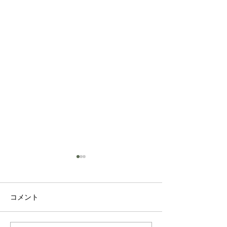
ホリスティックケアにつ
ホリスティック
いて ③
いて ②
第３回 動物から学ぶホリス
第２回 愛情につ
コメント
ティックケア 「ビアンジェ」
私たちが日常ごく
2008年春号掲載文 こちらは
していることを見